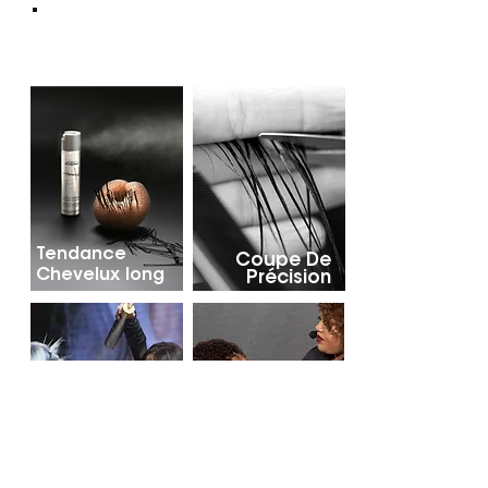
#3
SPÉCIALITÉ
Facultatif pour tout : Artiste/Coupe & style
Tendance
Coupe De
Chevelux long
Précision
Tendance
Tendance
Artistique
Cheveux bouclés
s